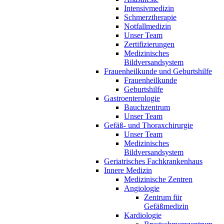
Intensivmedizin
Schmerztherapie
Notfallmedizin
Unser Team
Zertifizierungen
Medizinisches
Bildversandsystem
Frauenheilkunde und Geburtshilfe
Frauenheilkunde
Geburtshilfe
Gastroenterologie
Bauchzentrum
Unser Team
Gefäß- und Thoraxchirurgie
Unser Team
Medizinisches
Bildversandsystem
Geriatrisches Fachkrankenhaus
Innere Medizin
Medizinische Zentren
Angiologie
Zentrum für
Gefäßmedizin
Kardiologie