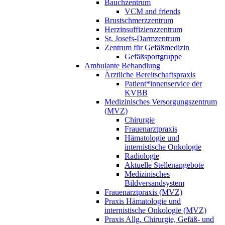
Bauchzentrum
VCM and friends
Brustschmerzzentrum
Herzinsuffizienzzentrum
St. Josefs-Darmzentrum
Zentrum für Gefäßmedizin
Gefäßsportgruppe
Ambulante Behandlung
Ärztliche Bereitschaftspraxis
Patient*innenservice der
KVBB
Medizinisches Versorgungszentrum
(MVZ)
Chirurgie
Frauenarztpraxis
Hämatologie und
internistische Onkologie
Radiologie
Aktuelle Stellenangebote
Medizinisches
Bildversandsystem
Frauenarztpraxis (MVZ)
Praxis Hämatologie und
internistische Onkologie (MVZ)
Praxis Allg. Chirurgie, Gefäß-​ und