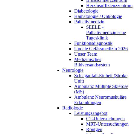
Brustschmerzzentrum
Herzinsuffizienzzentrum
Diabetologie
Hämatologie / Onkologie
Palliativmedizin
SEELE -
Palliativmedizinische
Tagesklinik
Funktionsdiagnostik
Update Gefässmedizin 2026
Unser Team
Medizinisches
Bildversandsystem
Neurologie
Schlaganfall-Einheit (Stroke
Unit)
Ambulanz Multiple Sklerose
(MS)
Ambulanz Neuromuskuläre
Erkrankungen
Radiologie
Leistungsangebot
CT-Untersuchungen
MRT-Untersuchungen
Röntgen