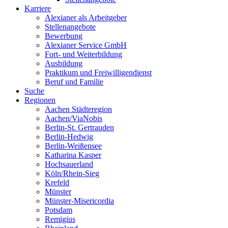
Karriere
Alexianer als Arbeitgeber
Stellenangebote
Bewerbung
Alexianer Service GmbH
Fort- und Weiterbildung
Ausbildung
Praktikum und Freiwilligendienst
Beruf und Familie
Suche
Regionen
Aachen Städteregion
Aachen/ViaNobis
Berlin-St. Gertrauden
Berlin-Hedwig
Berlin-Weißensee
Katharina Kasper
Hochsauerland
Köln/Rhein-Sieg
Krefeld
Münster
Münster-Misericordia
Potsdam
Remigius