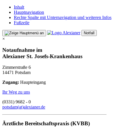
Inhalt
Hauptnavigation
Rechte Spalte mit Unternavigation und weiteren Infos
Fußzeile
Notfall
×
Notaufnahme im
Alexianer St. Josefs-Krankenhaus
Zimmerstraße 6
14471 Potsdam
Zugang:
Haupteingang
Ihr Weg zu uns
(0331) 9682 - 0
potsdam(at)alexianer.de
Ärztliche Bereitschaftspraxis (KVBB)