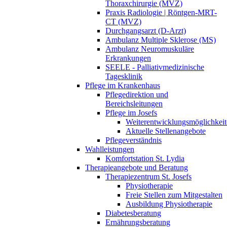
Thoraxchirurgie (MVZ)
Praxis Radiologie | Röntgen-MRT-
CT (MVZ)
Durchgangsarzt (D-Arzt)
Ambulanz Multiple Sklerose (MS)
Ambulanz Neuromuskuläre
Erkrankungen
SEELE - Palliativmedizinische
Tagesklinik
Pflege im Krankenhaus
Pflegedirektion und
Bereichsleitungen
Pflege im Josefs
Weiterentwicklungsmöglichkei
Aktuelle Stellenangebote
Pflegeverständnis
Wahlleistungen
Komfortstation St. Lydia
Therapieangebote und Beratung
Therapiezentrum St. Josefs
Physiotherapie
Freie Stellen zum Mitgestalten
Ausbildung Physiotherapie
Diabetesberatung
Ernährungsberatung