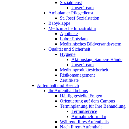
Sozialdienst
Unser Team
Ambulanter Pflegedienst
St. Josef Sozialstation
Babyklappe
Medizinische Infrastruktur
Apotheke
Labor Potsdam
Medizinisches Bildversandsystem
Qualität und Sicherheit
Hygiene
Aktionstage Saubere Hände
Unser Team
Medizinproduktesicherheit
Risikomanagement
Zertifikate
Aufenthalt und Besuch
Ihr Aufenthalt bei uns
Häufig gestellte Fragen
Orientierung auf dem Campus
Terminplanung für Ihre Behandlung
Terminservice
Aufnahmeformular
Während Ihres Aufenthalts
Nach Ihrem Aufenthalt