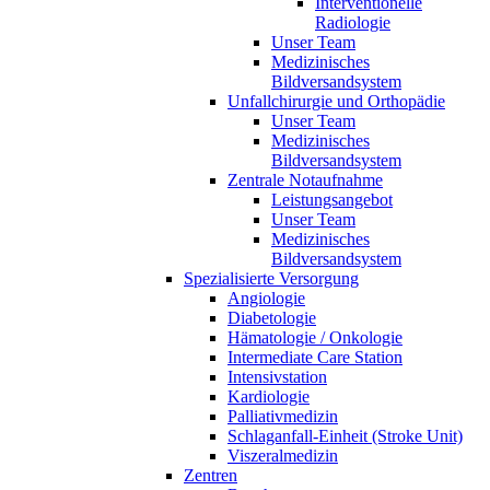
Interventionelle
Radiologie
Unser Team
Medizinisches
Bildversandsystem
Unfallchirurgie und Orthopädie
Unser Team
Medizinisches
Bildversandsystem
Zentrale Notaufnahme
Leistungsangebot
Unser Team
Medizinisches
Bildversandsystem
Spezialisierte Versorgung
Angiologie
Diabetologie
Hämatologie / Onkologie
Intermediate Care Station
Intensivstation
Kardiologie
Palliativmedizin
Schlaganfall-Einheit (Stroke Unit)
Viszeralmedizin
Zentren