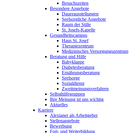
Besuchszeiten
Besondere Angebote
Dauerausstellungen
Seelsorgliche Angebote
Raum der Stille
St. Josefs-Kapelle
Gesundheitscampus
Haus St. Josef
Therapiezentrum
Medizinisches Versorgungszentrum
Beratung und Hilfe
Babyklappe
Diabetesberatung
Ernährungsberatung
Seelsorge
Sozialdienst
Zweitmeinungsverfahren
Selbsthilfegruppen
Ihre Meinung ist uns wichtig
Aktuelles
Karriere
Alexianer als Arbeitgeber
Stellenangebote
Bewerbung
Fort- und Weiterbildung