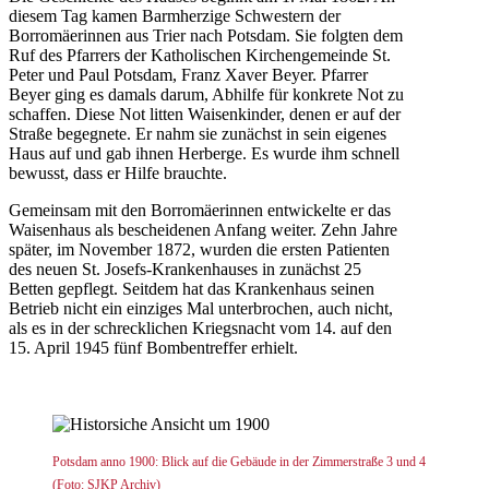
diesem Tag kamen Barmherzige Schwestern der
Borromäerinnen aus Trier nach Potsdam. Sie folgten dem
Ruf des Pfarrers der Katholischen Kirchengemeinde St.
Peter und Paul Potsdam, Franz Xaver Beyer. Pfarrer
Beyer ging es damals darum, Abhilfe für konkrete Not zu
schaffen. Diese Not litten Waisenkinder, denen er auf der
Straße begegnete. Er nahm sie zunächst in sein eigenes
Haus auf und gab ihnen Herberge. Es wurde ihm schnell
bewusst, dass er Hilfe brauchte.
Gemeinsam mit den Borromäerinnen entwickelte er das
Waisenhaus als bescheidenen Anfang weiter. Zehn Jahre
später, im November 1872, wurden die ersten Patienten
des neuen St. Josefs-Krankenhauses in zunächst 25
Betten gepflegt. Seitdem hat das Krankenhaus seinen
Betrieb nicht ein einziges Mal unterbrochen, auch nicht,
als es in der schrecklichen Kriegsnacht vom 14. auf den
15. April 1945 fünf Bombentreffer erhielt.
Potsdam anno 1900: Blick auf die Gebäude in der Zimmerstraße 3 und 4
(Foto: SJKP Archiv)