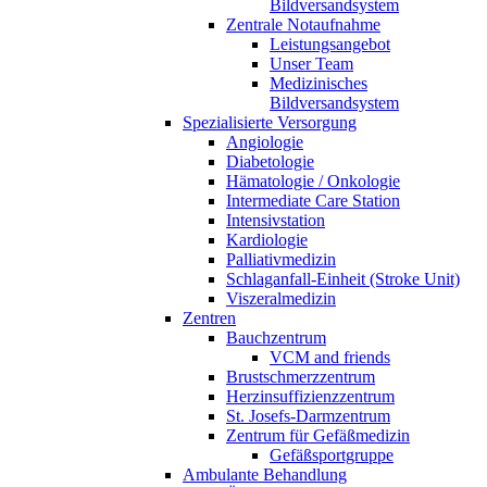
Bildversandsystem
Zentrale Notaufnahme
Leistungsangebot
Unser Team
Medizinisches
Bildversandsystem
Spezialisierte Versorgung
Angiologie
Diabetologie
Hämatologie / Onkologie
Intermediate Care Station
Intensivstation
Kardiologie
Palliativmedizin
Schlaganfall-Einheit (Stroke Unit)
Viszeralmedizin
Zentren
Bauchzentrum
VCM and friends
Brustschmerzzentrum
Herzinsuffizienzzentrum
St. Josefs-Darmzentrum
Zentrum für Gefäßmedizin
Gefäßsportgruppe
Ambulante Behandlung