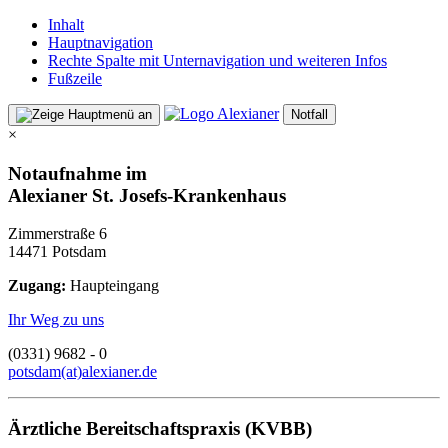
Inhalt
Hauptnavigation
Rechte Spalte mit Unternavigation und weiteren Infos
Fußzeile
Notfall
×
Notaufnahme im
Alexianer St. Josefs-Krankenhaus
Zimmerstraße 6
14471 Potsdam
Zugang:
Haupteingang
Ihr Weg zu uns
(0331) 9682 - 0
potsdam(at)alexianer.de
Ärztliche Bereitschaftspraxis (KVBB)