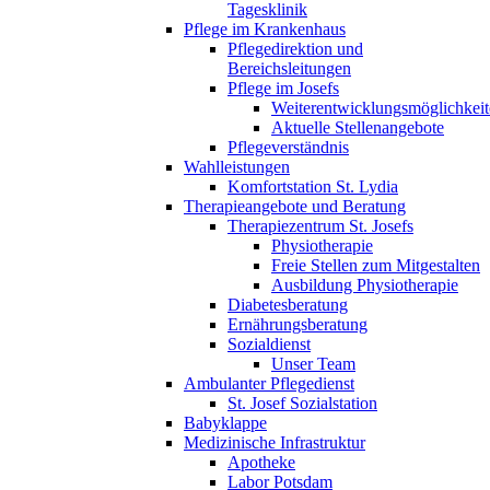
Tagesklinik
Pflege im Krankenhaus
Pflegedirektion und
Bereichsleitungen
Pflege im Josefs
Weiterentwicklungsmöglichkei
Aktuelle Stellenangebote
Pflegeverständnis
Wahlleistungen
Komfortstation St. Lydia
Therapieangebote und Beratung
Therapiezentrum St. Josefs
Physiotherapie
Freie Stellen zum Mitgestalten
Ausbildung Physiotherapie
Diabetesberatung
Ernährungsberatung
Sozialdienst
Unser Team
Ambulanter Pflegedienst
St. Josef Sozialstation
Babyklappe
Medizinische Infrastruktur
Apotheke
Labor Potsdam