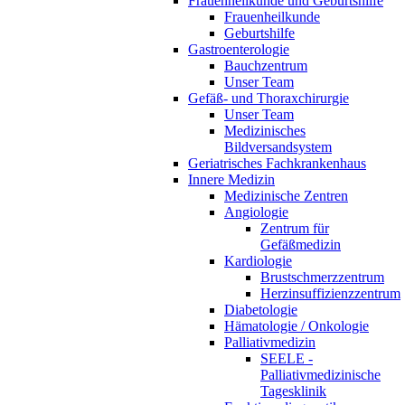
Frauenheilkunde und Geburtshilfe
Frauenheilkunde
Geburtshilfe
Gastroenterologie
Bauchzentrum
Unser Team
Gefäß- und Thoraxchirurgie
Unser Team
Medizinisches
Bildversandsystem
Geriatrisches Fachkrankenhaus
Innere Medizin
Medizinische Zentren
Angiologie
Zentrum für
Gefäßmedizin
Kardiologie
Brustschmerzzentrum
Herzinsuffizienzzentrum
Diabetologie
Hämatologie / Onkologie
Palliativmedizin
SEELE -
Palliativmedizinische
Tagesklinik