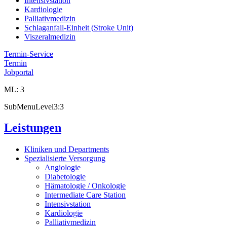
Intensivstation
Kardiologie
Palliativmedizin
Schlaganfall-Einheit (Stroke Unit)
Viszeralmedizin
Termin-Service
Termin
Jobportal
ML: 3
SubMenuLevel3:3
Leistungen
Kliniken und Departments
Spezialisierte Versorgung
Angiologie
Diabetologie
Hämatologie / Onkologie
Intermediate Care Station
Intensivstation
Kardiologie
Palliativmedizin