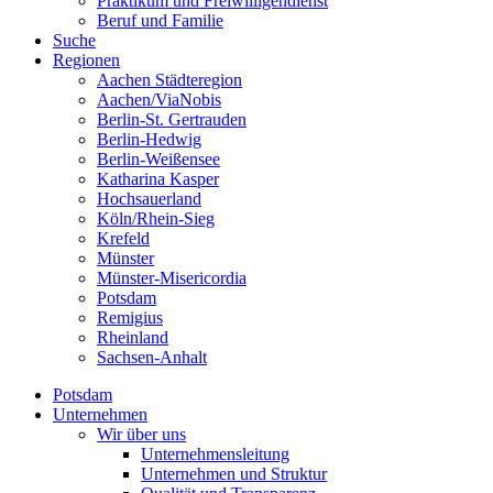
Praktikum und Freiwilligendienst
Beruf und Familie
Suche
Regionen
Aachen Städteregion
Aachen/ViaNobis
Berlin-St. Gertrauden
Berlin-Hedwig
Berlin-Weißensee
Katharina Kasper
Hochsauerland
Köln/Rhein-Sieg
Krefeld
Münster
Münster-Misericordia
Potsdam
Remigius
Rheinland
Sachsen-Anhalt
Potsdam
Unternehmen
Wir über uns
Unternehmensleitung
Unternehmen und Struktur