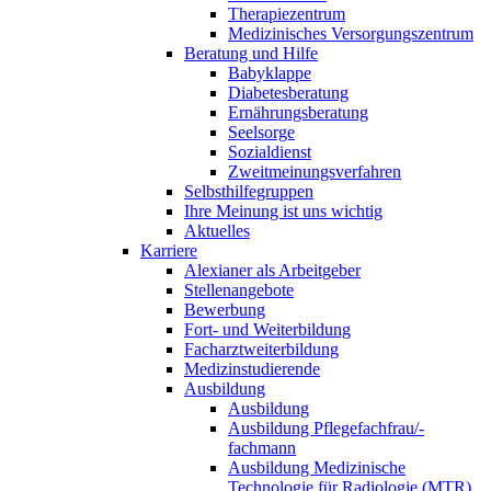
Therapiezentrum
Medizinisches Versorgungszentrum
Beratung und Hilfe
Babyklappe
Diabetesberatung
Ernährungsberatung
Seelsorge
Sozialdienst
Zweitmeinungsverfahren
Selbsthilfegruppen
Ihre Meinung ist uns wichtig
Aktuelles
Karriere
Alexianer als Arbeitgeber
Stellenangebote
Bewerbung
Fort- und Weiterbildung
Facharztweiterbildung
Medizinstudierende
Ausbildung
Ausbildung
Ausbildung Pflegefachfrau/-
fachmann
Ausbildung Medizinische
Technologie für Radiologie (MTR)