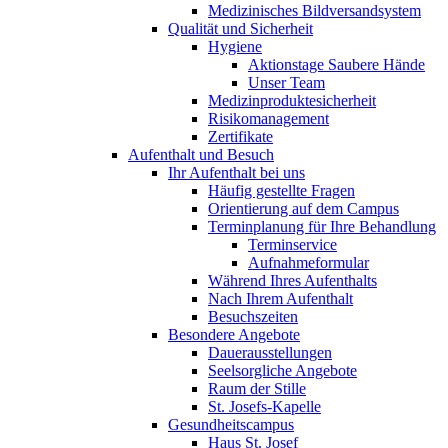
Medizinisches Bildversandsystem
Qualität und Sicherheit
Hygiene
Aktionstage Saubere Hände
Unser Team
Medizinproduktesicherheit
Risikomanagement
Zertifikate
Aufenthalt und Besuch
Ihr Aufenthalt bei uns
Häufig gestellte Fragen
Orientierung auf dem Campus
Terminplanung für Ihre Behandlung
Terminservice
Aufnahmeformular
Während Ihres Aufenthalts
Nach Ihrem Aufenthalt
Besuchszeiten
Besondere Angebote
Dauerausstellungen
Seelsorgliche Angebote
Raum der Stille
St. Josefs-Kapelle
Gesundheitscampus
Haus St. Josef