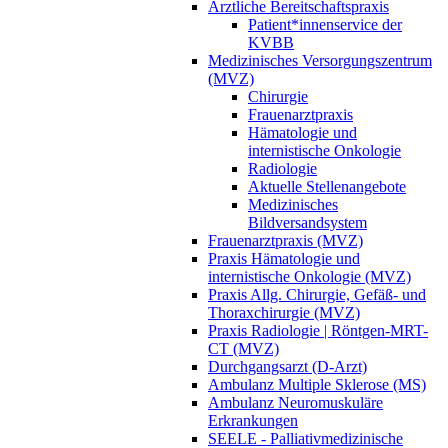
Ärztliche Bereitschaftspraxis
Patient*innenservice der
KVBB
Medizinisches Versorgungszentrum
(MVZ)
Chirurgie
Frauenarztpraxis
Hämatologie und
internistische Onkologie
Radiologie
Aktuelle Stellenangebote
Medizinisches
Bildversandsystem
Frauenarztpraxis (MVZ)
Praxis Hämatologie und
internistische Onkologie (MVZ)
Praxis Allg. Chirurgie, Gefäß-​ und
Thoraxchirurgie (MVZ)
Praxis Radiologie | Röntgen-MRT-
CT (MVZ)
Durchgangsarzt (D-Arzt)
Ambulanz Multiple Sklerose (MS)
Ambulanz Neuromuskuläre
Erkrankungen
SEELE - Palliativmedizinische