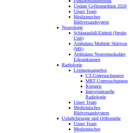
Funktionsdiagnostik
Update Gefässmedizin 2026
Unser Team
Medizinisches
Bildversandsystem
Neurologie
Schlaganfall-Einheit (Stroke
Unit)
Ambulanz Multiple Sklerose
(MS)
Ambulanz Neuromuskuläre
Erkrankungen
Radiologie
Leistungsangebot
CT-Untersuchungen
MRT-Untersuchungen
Röntgen
Interventionelle
Radiologie
Unser Team
Medizinisches
Bildversandsystem
Unfallchirurgie und Orthopädie
Unser Team
Medizinisches