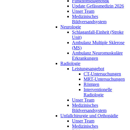
Funktionsdiagnostik
Update Gefässmedizin 2026
Unser Team
Medizinisches
Bildversandsystem
Neurologie
Schlaganfall-Einheit (Stroke
Unit)
Ambulanz Multiple Sklerose
(MS)
Ambulanz Neuromuskuläre
Erkrankungen
Radiologie
Leistungsangebot
CT-Untersuchungen
MRT-Untersuchungen
Röntgen
Interventionelle
Radiologie
Unser Team
Medizinisches
Bildversandsystem
Unfallchirurgie und Orthopädie
Unser Team
Medizinisches