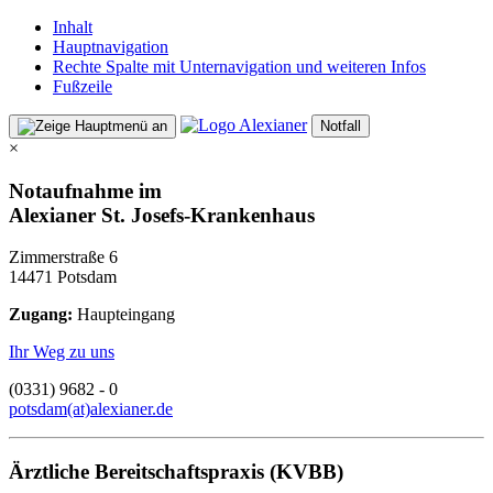
Inhalt
Hauptnavigation
Rechte Spalte mit Unternavigation und weiteren Infos
Fußzeile
Notfall
×
Notaufnahme im
Alexianer St. Josefs-Krankenhaus
Zimmerstraße 6
14471 Potsdam
Zugang:
Haupteingang
Ihr Weg zu uns
(0331) 9682 - 0
potsdam(at)alexianer.de
Ärztliche Bereitschaftspraxis (KVBB)