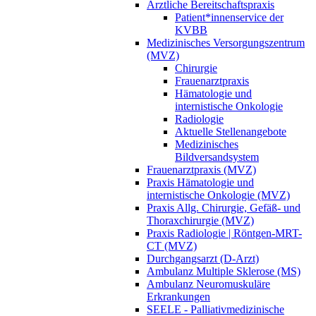
Ärztliche Bereitschaftspraxis
Patient*innenservice der
KVBB
Medizinisches Versorgungszentrum
(MVZ)
Chirurgie
Frauenarztpraxis
Hämatologie und
internistische Onkologie
Radiologie
Aktuelle Stellenangebote
Medizinisches
Bildversandsystem
Frauenarztpraxis (MVZ)
Praxis Hämatologie und
internistische Onkologie (MVZ)
Praxis Allg. Chirurgie, Gefäß-​ und
Thoraxchirurgie (MVZ)
Praxis Radiologie | Röntgen-MRT-
CT (MVZ)
Durchgangsarzt (D-Arzt)
Ambulanz Multiple Sklerose (MS)
Ambulanz Neuromuskuläre
Erkrankungen
SEELE - Palliativmedizinische