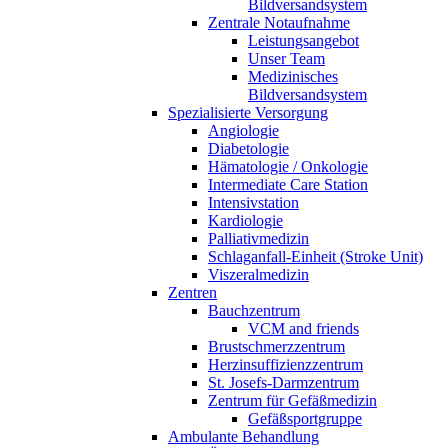
Bildversandsystem
Zentrale Notaufnahme
Leistungsangebot
Unser Team
Medizinisches
Bildversandsystem
Spezialisierte Versorgung
Angiologie
Diabetologie
Hämatologie / Onkologie
Intermediate Care Station
Intensivstation
Kardiologie
Palliativmedizin
Schlaganfall-Einheit (Stroke Unit)
Viszeralmedizin
Zentren
Bauchzentrum
VCM and friends
Brustschmerzzentrum
Herzinsuffizienzzentrum
St. Josefs-Darmzentrum
Zentrum für Gefäßmedizin
Gefäßsportgruppe
Ambulante Behandlung