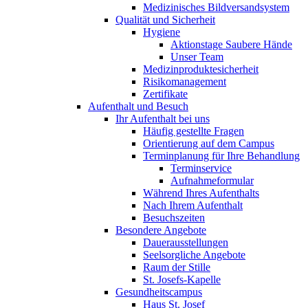
Medizinisches Bildversandsystem
Qualität und Sicherheit
Hygiene
Aktionstage Saubere Hände
Unser Team
Medizinproduktesicherheit
Risikomanagement
Zertifikate
Aufenthalt und Besuch
Ihr Aufenthalt bei uns
Häufig gestellte Fragen
Orientierung auf dem Campus
Terminplanung für Ihre Behandlung
Terminservice
Aufnahmeformular
Während Ihres Aufenthalts
Nach Ihrem Aufenthalt
Besuchszeiten
Besondere Angebote
Dauerausstellungen
Seelsorgliche Angebote
Raum der Stille
St. Josefs-Kapelle
Gesundheitscampus
Haus St. Josef