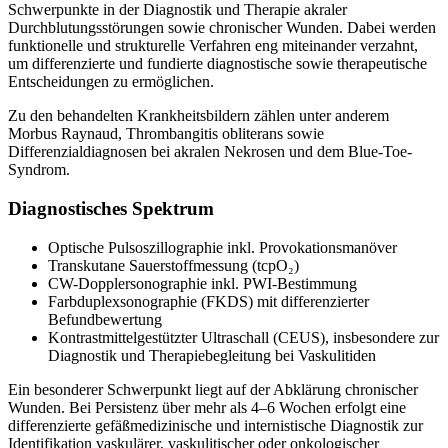
Schwerpunkte in der Diagnostik und Therapie akraler
Durchblutungsstörungen sowie chronischer Wunden. Dabei werden
funktionelle und strukturelle Verfahren eng miteinander verzahnt,
um differenzierte und fundierte diagnostische sowie therapeutische
Entscheidungen zu ermöglichen.
Zu den behandelten Krankheitsbildern zählen unter anderem
Morbus Raynaud, Thrombangitis obliterans sowie
Differenzialdiagnosen bei akralen Nekrosen und dem Blue-Toe-
Syndrom.
Diagnostisches Spektrum
Optische Pulsoszillographie inkl. Provokationsmanöver
Transkutane Sauerstoffmessung (tcpO₂)
CW-Dopplersonographie inkl. PWI-Bestimmung
Farbduplexsonographie (FKDS) mit differenzierter
Befundbewertung
Kontrastmittelgestützter Ultraschall (CEUS), insbesondere zur
Diagnostik und Therapiebegleitung bei Vaskulitiden
Ein besonderer Schwerpunkt liegt auf der Abklärung chronischer
Wunden. Bei Persistenz über mehr als 4–6 Wochen erfolgt eine
differenzierte gefäßmedizinische und internistische Diagnostik zur
Identifikation vaskulärer, vaskulitischer oder onkologischer