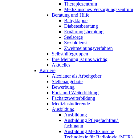
Therapiezentrum
Medizinisches Versorgungszentrum
Beratung und Hilfe
Babyklappe
Diabetesberatung
Ernährungsberatung
Seelsorge
Sozialdienst
Zweitmeinungsverfahren
Selbsthilfegruppen
Ihre Meinung ist uns wichtig
Aktuelles
Karriere
Alexianer als Arbeitgeber
Stellenangebote
Bewerbung
Fort- und Weiterbildung
Facharztweiterbildung
Medizinstudierende
Ausbildung
Ausbildung
Ausbildung Pflegefachfrau/-
fachmann
Ausbildung Medizinische
Technologie für Radiologie (MTR)