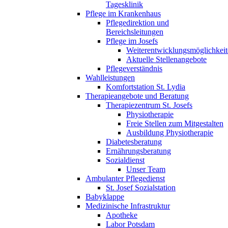
Tagesklinik
Pflege im Krankenhaus
Pflegedirektion und
Bereichsleitungen
Pflege im Josefs
Weiterentwicklungsmöglichkei
Aktuelle Stellenangebote
Pflegeverständnis
Wahlleistungen
Komfortstation St. Lydia
Therapieangebote und Beratung
Therapiezentrum St. Josefs
Physiotherapie
Freie Stellen zum Mitgestalten
Ausbildung Physiotherapie
Diabetesberatung
Ernährungsberatung
Sozialdienst
Unser Team
Ambulanter Pflegedienst
St. Josef Sozialstation
Babyklappe
Medizinische Infrastruktur
Apotheke
Labor Potsdam