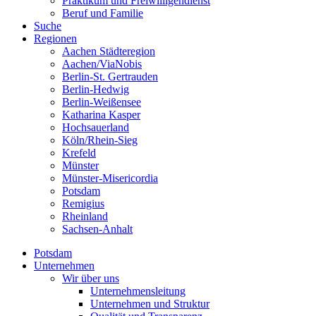
Praktikum und Freiwilligendienst
Beruf und Familie
Suche
Regionen
Aachen Städteregion
Aachen/ViaNobis
Berlin-St. Gertrauden
Berlin-Hedwig
Berlin-Weißensee
Katharina Kasper
Hochsauerland
Köln/Rhein-Sieg
Krefeld
Münster
Münster-Misericordia
Potsdam
Remigius
Rheinland
Sachsen-Anhalt
Potsdam
Unternehmen
Wir über uns
Unternehmensleitung
Unternehmen und Struktur