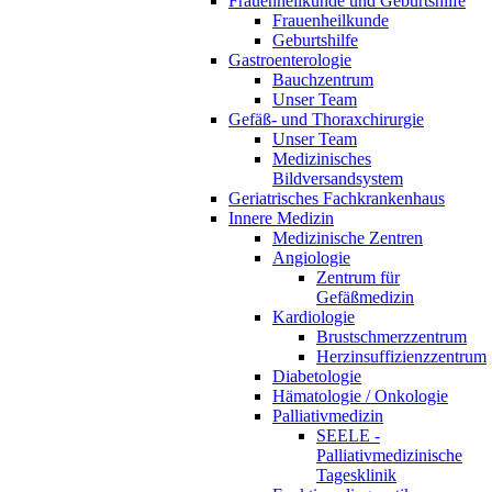
Frauenheilkunde und Geburtshilfe
Frauenheilkunde
Geburtshilfe
Gastroenterologie
Bauchzentrum
Unser Team
Gefäß- und Thoraxchirurgie
Unser Team
Medizinisches
Bildversandsystem
Geriatrisches Fachkrankenhaus
Innere Medizin
Medizinische Zentren
Angiologie
Zentrum für
Gefäßmedizin
Kardiologie
Brustschmerzzentrum
Herzinsuffizienzzentrum
Diabetologie
Hämatologie / Onkologie
Palliativmedizin
SEELE -
Palliativmedizinische
Tagesklinik