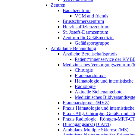
Zentren
Bauchzentrum
VCM and friends
Brustschmerzzentrum
Herzinsuffizienzzentrum
St. Josefs-Darmzentrum
Zentrum für Gefäßmedizin
Gefäßsportgruppe
Ambulante Behandlung
Ärztliche Bereitschaftspraxis
Patient*innenservice der KVB
Medizinisches Versorgungszentrum 
Chirurgie
Frauenarztpraxis
Hämatologie und internistische
Radiologie
Aktuelle Stellenangebote
Medizinisches Bildversandsyst
Frauenarztpraxis (MVZ)
Praxis Hämatologie und internistisc
Praxis Allg. Chirurgie, Gefäß-​ und 
Praxis Radiologie | Röntgen-MRT-
Durchgangsarzt (D-Arzt)
Ambulanz Multiple Sklerose (MS)