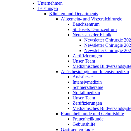
Unternehmen
Leistungen
Kliniken und Departments
Allgemein- und Viszeralchirurgie
Bauchzentrum
St. Josefs-Darmzentrum
Neues aus der Klinik
Newsletter Chirurgie 20
Newsletter Chirurgie 20
Newsletter Chirurgie 20
Zertifizierungen
Unser Team
Medizinisches Bildversandsyst
Anästhesiologie und Intensivmedizin
Anästhesie
Intensivmedizin
Schmerztherapie
Notfallmedizin
Unser Team
Zertifizierungen
Medizinisches Bildversandsyst
Frauenheilkunde und Geburtshilfe
Frauenheilkunde
Geburtshilfe
Gastroenterologie