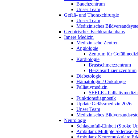
Bauchzentrum
Unser Team
Gefäß- und Thoraxchirurgie
Unser Team
Medizinisches Bildversandsyst
Geriatrisches Fachkrankenhaus
Innere Medizin
Medizinische Zentren
Angiologie
Zentrum für Gefäßmediz
Kardiologie
Brustschmerzzentrum
Herzinsuffizienzzentrum
Diabetologie
Hämatologie / Onkologie
Palliativmedizin
SEELE - Palliativmedizin
Funktionsdiagnostik
Update Gefässmedizin 2026
Unser Team
Medizinisches Bildversandsyst
Neurologie
Schlaganfall-Einheit (Stroke Un
Ambulanz Multiple Sklerose (
Ambulanz Neuromuskuläre Er