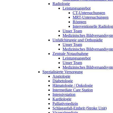
Radiologie
Leistungsangebot
CT-Untersuchungen
MRT-Untersuchungen
Röntgen
Interventionelle Radiolog
Unser Team
Medizinisches Bildversandsyst
Unfallchirurgie und Orthopädie
Unser Team
Medizinisches Bildversandsyst
Zentrale Notaufnahme
Leistungsangebot
Unser Team
Medizinisches Bildversandsyst
Spezialisierte Versorgung
Angiologie
Diabetologie
Hämatologie / Onkologie
Intermediate Care Station
Intensivstation
Kardiologie
Palliativmedizin
Schlaganfall-Einheit (Stroke Unit)
Viszeralmedizin