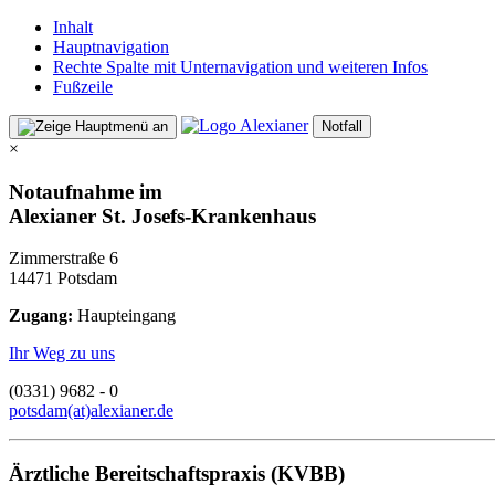
Inhalt
Hauptnavigation
Rechte Spalte mit Unternavigation und weiteren Infos
Fußzeile
Notfall
×
Notaufnahme im
Alexianer St. Josefs-Krankenhaus
Zimmerstraße 6
14471 Potsdam
Zugang:
Haupteingang
Ihr Weg zu uns
(0331) 9682 - 0
potsdam(at)alexianer.de
Ärztliche Bereitschaftspraxis (KVBB)