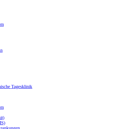
em
in
ische Tagesklinik
em
it)
MS)
krankungen