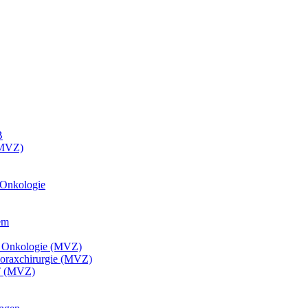
B
(MVZ)
 Onkologie
em
he Onkologie (MVZ)
Thoraxchirurgie (MVZ)
CT (MVZ)