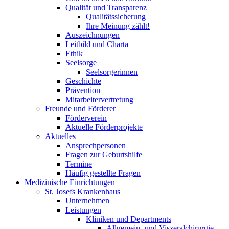
Qualität und Transparenz
Qualitätssicherung
Ihre Meinung zählt!
Auszeichnungen
Leitbild und Charta
Ethik
Seelsorge
Seelsorgerinnen
Geschichte
Prävention
Mitarbeitervertretung
Freunde und Förderer
Förderverein
Aktuelle Förderprojekte
Aktuelles
Ansprechpersonen
Fragen zur Geburtshilfe
Termine
Häufig gestellte Fragen
Medizinische Einrichtungen
St. Josefs Krankenhaus
Unternehmen
Leistungen
Kliniken und Departments
Allgemein- und Viszeralchirurgie