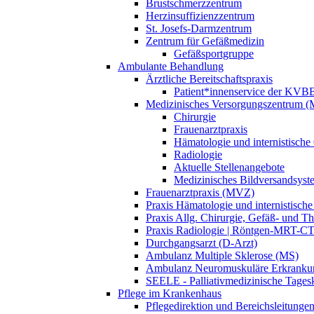
Brustschmerzzentrum
Herzinsuffizienzzentrum
St. Josefs-Darmzentrum
Zentrum für Gefäßmedizin
Gefäßsportgruppe
Ambulante Behandlung
Ärztliche Bereitschaftspraxis
Patient*innenservice der KVB
Medizinisches Versorgungszentrum 
Chirurgie
Frauenarztpraxis
Hämatologie und internistische
Radiologie
Aktuelle Stellenangebote
Medizinisches Bildversandsyst
Frauenarztpraxis (MVZ)
Praxis Hämatologie und internistisc
Praxis Allg. Chirurgie, Gefäß-​ und 
Praxis Radiologie | Röntgen-MRT-
Durchgangsarzt (D-Arzt)
Ambulanz Multiple Sklerose (MS)
Ambulanz Neuromuskuläre Erkranku
SEELE - Palliativmedizinische Tagesk
Pflege im Krankenhaus
Pflegedirektion und Bereichsleitunge