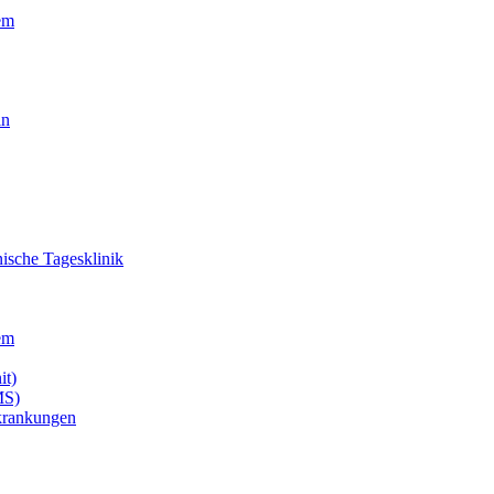
em
in
ische Tagesklinik
em
it)
MS)
krankungen