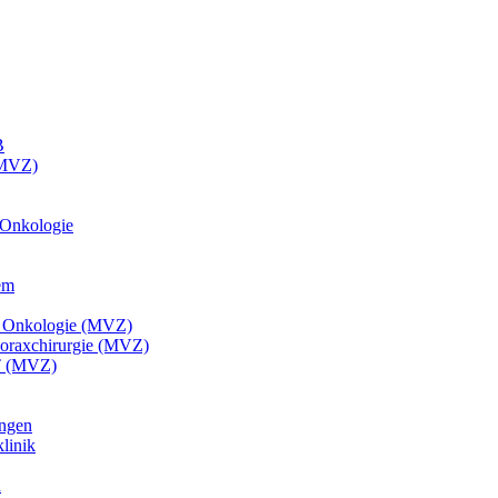
B
(MVZ)
 Onkologie
em
he Onkologie (MVZ)
Thoraxchirurgie (MVZ)
CT (MVZ)
ngen
linik
n