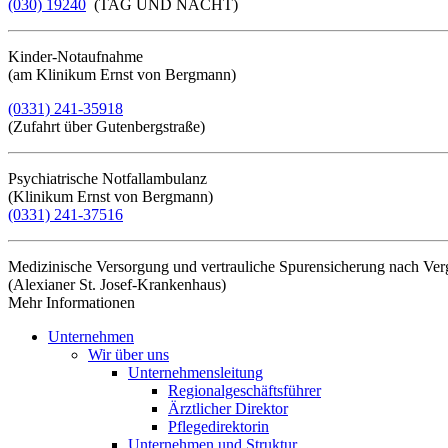
(030) 19240
(TAG UND NACHT)
Kinder-Notaufnahme
(am Klinikum Ernst von Bergmann)
(0331) 241-35918
(Zufahrt über Gutenbergstraße)
Psychiatrische Notfallambulanz
(Klinikum Ernst von Bergmann)
(0331) 241-37516
Medizinische Versorgung und vertrauliche Spurensicherung nach Ve
(Alexianer St. Josef-Krankenhaus)
Mehr Informationen​​​​​​​
Unternehmen
Wir über uns
Unternehmensleitung
Regionalgeschäftsführer
Ärztlicher Direktor
Pflegedirektorin
Unternehmen und Struktur