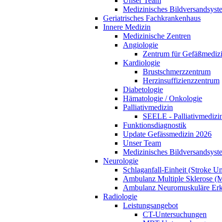
Unser Team
Medizinisches Bildversandsyst
Geriatrisches Fachkrankenhaus
Innere Medizin
Medizinische Zentren
Angiologie
Zentrum für Gefäßmediz
Kardiologie
Brustschmerzzentrum
Herzinsuffizienzzentrum
Diabetologie
Hämatologie / Onkologie
Palliativmedizin
SEELE - Palliativmedizin
Funktionsdiagnostik
Update Gefässmedizin 2026
Unser Team
Medizinisches Bildversandsyst
Neurologie
Schlaganfall-Einheit (Stroke Un
Ambulanz Multiple Sklerose (
Ambulanz Neuromuskuläre Er
Radiologie
Leistungsangebot
CT-Untersuchungen