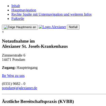
Inhalt
Hauptnavigation
Rechte Spalte mit Unternavigation und weiteren Infos
Fußzeile
Notfall
×
Notaufnahme im
Alexianer St. Josefs-Krankenhaus
Zimmerstraße 6
14471 Potsdam
Zugang:
Haupteingang
Ihr Weg zu uns
(0331) 9682 - 0
potsdam(at)alexianer.de
Ärztliche Bereitschaftspraxis (KVBB)