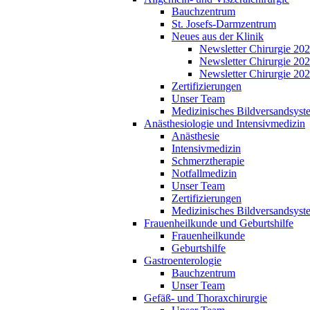
Bauchzentrum
St. Josefs-Darmzentrum
Neues aus der Klinik
Newsletter Chirurgie 20
Newsletter Chirurgie 20
Newsletter Chirurgie 20
Zertifizierungen
Unser Team
Medizinisches Bildversandsyst
Anästhesiologie und Intensivmedizin
Anästhesie
Intensivmedizin
Schmerztherapie
Notfallmedizin
Unser Team
Zertifizierungen
Medizinisches Bildversandsyst
Frauenheilkunde und Geburtshilfe
Frauenheilkunde
Geburtshilfe
Gastroenterologie
Bauchzentrum
Unser Team
Gefäß- und Thoraxchirurgie