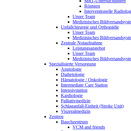
MRT-Untersuchungen
Röntgen
Interventionelle Radiolog
Unser Team
Medizinisches Bildversandsyst
Unfallchirurgie und Orthopädie
Unser Team
Medizinisches Bildversandsyst
Zentrale Notaufnahme
Leistungsangebot
Unser Team
Medizinisches Bildversandsyst
Spezialisierte Versorgung
Angiologie
Diabetologie
Hämatologie / Onkologie
Intermediate Care Station
Intensivstation
Kardiologie
Palliativmedizin
Schlaganfall-Einheit (Stroke Unit)
Viszeralmedizin
Zentren
Bauchzentrum
VCM and friends