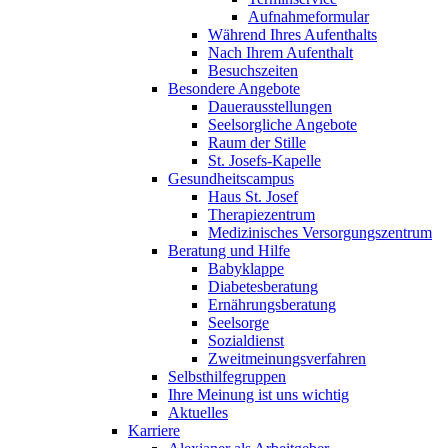
Aufnahmeformular
Während Ihres Aufenthalts
Nach Ihrem Aufenthalt
Besuchszeiten
Besondere Angebote
Dauerausstellungen
Seelsorgliche Angebote
Raum der Stille
St. Josefs-Kapelle
Gesundheitscampus
Haus St. Josef
Therapiezentrum
Medizinisches Versorgungszentrum
Beratung und Hilfe
Babyklappe
Diabetesberatung
Ernährungsberatung
Seelsorge
Sozialdienst
Zweitmeinungsverfahren
Selbsthilfegruppen
Ihre Meinung ist uns wichtig
Aktuelles
Karriere