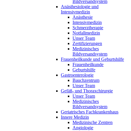
Bildversandsystem
Anästhesiologie und
Intensivmedizin
Anästhesie
Intensivmedizin
Schmerztherapie
Notfallmedizin
Unser Team
Zertifizierungen
Medizinisches
Bildversandsystem
Frauenheilkunde und Geburtshilfe
Frauenheilkunde
Geburtshilfe
Gastroenterologie
Bauchzentrum
Unser Team
Gefäß- und Thoraxchirurgie
Unser Team
Medizinisches
Bildversandsystem
Geriatrisches Fachkrankenhaus
Innere Medizin
Medizinische Zentren
Angiologie