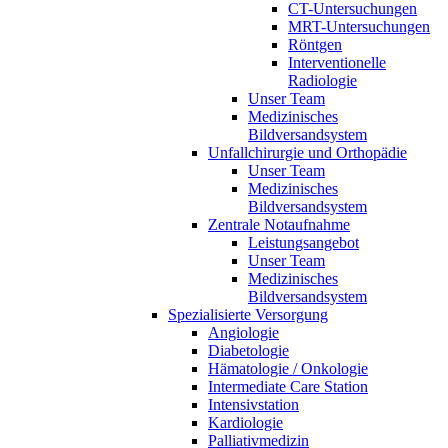
CT-Untersuchungen
MRT-Untersuchungen
Röntgen
Interventionelle
Radiologie
Unser Team
Medizinisches
Bildversandsystem
Unfallchirurgie und Orthopädie
Unser Team
Medizinisches
Bildversandsystem
Zentrale Notaufnahme
Leistungsangebot
Unser Team
Medizinisches
Bildversandsystem
Spezialisierte Versorgung
Angiologie
Diabetologie
Hämatologie / Onkologie
Intermediate Care Station
Intensivstation
Kardiologie
Palliativmedizin