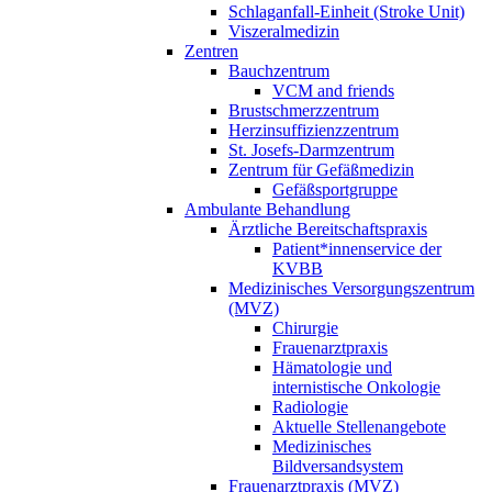
Schlaganfall-Einheit (Stroke Unit)
Viszeralmedizin
Zentren
Bauchzentrum
VCM and friends
Brustschmerzzentrum
Herzinsuffizienzzentrum
St. Josefs-Darmzentrum
Zentrum für Gefäßmedizin
Gefäßsportgruppe
Ambulante Behandlung
Ärztliche Bereitschaftspraxis
Patient*innenservice der
KVBB
Medizinisches Versorgungszentrum
(MVZ)
Chirurgie
Frauenarztpraxis
Hämatologie und
internistische Onkologie
Radiologie
Aktuelle Stellenangebote
Medizinisches
Bildversandsystem
Frauenarztpraxis (MVZ)