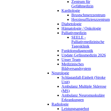
Zentrum für
Gefäßmedizin
Kardiologie
Brustschmerzzentrum
Herzinsuffizienzzentrum
Diabetologie
Hämatologie / Onkologie
Palliativmedizin
SEELE -
Palliativmedizinische
Tagesklinik
Funktionsdiagnostik
Update Gefässmedizin 2026
Unser Team
Medizinisches
Bildversandsystem
Neurologie
Schlaganfall-Einheit (Stroke
Unit)
Ambulanz Multiple Sklerose
(MS)
Ambulanz Neuromuskuläre
Erkrankungen
Radiologie
Leistungsangebot