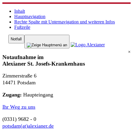
Inhalt
Hauptnavigation
Rechte Spalte mit Unternavigation und weiteren Infos
Fußzeile
Notfall
×
Notaufnahme im
Alexianer St. Josefs-Krankenhaus
Zimmerstraße 6
14471 Potsdam
Zugang:
Haupteingang
Ihr Weg zu uns
(0331) 9682 - 0
potsdam(at)alexianer.de