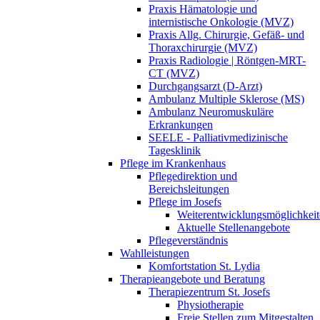
Praxis Hämatologie und
internistische Onkologie (MVZ)
Praxis Allg. Chirurgie, Gefäß-​ und
Thoraxchirurgie (MVZ)
Praxis Radiologie | Röntgen-MRT-
CT (MVZ)
Durchgangsarzt (D-Arzt)
Ambulanz Multiple Sklerose (MS)
Ambulanz Neuromuskuläre
Erkrankungen
SEELE - Palliativmedizinische
Tagesklinik
Pflege im Krankenhaus
Pflegedirektion und
Bereichsleitungen
Pflege im Josefs
Weiterentwicklungsmöglichkei
Aktuelle Stellenangebote
Pflegeverständnis
Wahlleistungen
Komfortstation St. Lydia
Therapieangebote und Beratung
Therapiezentrum St. Josefs
Physiotherapie
Freie Stellen zum Mitgestalten