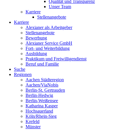
Qualität und Transparenz
Unser Team
Karriere
Stellenangebote
Karriere
Alexianer als Arbeitgeber
Stellenangebote
Bewerbung
Alexianer Service GmbH
Fort- und Weiterbildung
Ausbildung
Praktikum und Freiwilligendienst
Beruf und Familie
Suche
Regionen
Aachen Städteregion
Aachen/ViaNobis
Berlin-St. Gertrauden
Berlin-Hedwig
Berlin-Weißensee
Katharina Kasper
Hochsauerland
Köln/Rhein-Sieg
Krefeld
Münster