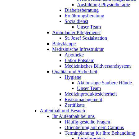
Ausbildung Physiotherapie
Diabetesberatung
Ernährungsberatung
Sozialdienst
Unser Team
Ambulanter Pflegedienst
St. Josef Sozialstation
Babyklappe
Medizinische Infrastruktur
Apotheke
Labor Potsdam
Medizinisches Bildversandsystem
Qualität und Sicherheit
Hygiene
Aktionstage Saubere Hände
Unser Team
Medizinproduktesicherheit
Risikomanagement
Zertifikate
Aufenthalt und Besuch
Ihr Aufenthalt bei uns
Häufig gestellte Fragen
Orientierung auf dem Campus
Terminplanung für Ihre Behandlung
Terminservice