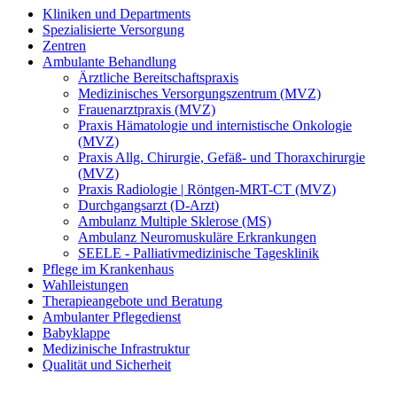
Kliniken und Departments
Spezialisierte Versorgung
Zentren
Ambulante Behandlung
Ärztliche Bereitschaftspraxis
Medizinisches Versorgungszentrum (MVZ)
Frauenarztpraxis (MVZ)
Praxis Hämatologie und internistische Onkologie
(MVZ)
Praxis Allg. Chirurgie, Gefäß-​ und Thoraxchirurgie
(MVZ)
Praxis Radiologie | Röntgen-MRT-CT (MVZ)
Durchgangsarzt (D-Arzt)
Ambulanz Multiple Sklerose (MS)
Ambulanz Neuromuskuläre Erkrankungen
SEELE - Palliativmedizinische Tagesklinik
Pflege im Krankenhaus
Wahlleistungen
Therapieangebote und Beratung
Ambulanter Pflegedienst
Babyklappe
Medizinische Infrastruktur
Qualität und Sicherheit