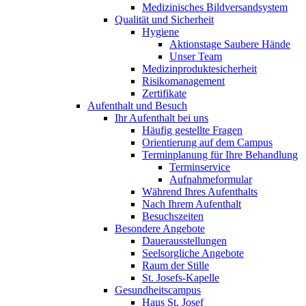
Medizinisches Bildversandsystem
Qualität und Sicherheit
Hygiene
Aktionstage Saubere Hände
Unser Team
Medizinproduktesicherheit
Risikomanagement
Zertifikate
Aufenthalt und Besuch
Ihr Aufenthalt bei uns
Häufig gestellte Fragen
Orientierung auf dem Campus
Terminplanung für Ihre Behandlung
Terminservice
Aufnahmeformular
Während Ihres Aufenthalts
Nach Ihrem Aufenthalt
Besuchszeiten
Besondere Angebote
Dauerausstellungen
Seelsorgliche Angebote
Raum der Stille
St. Josefs-Kapelle
Gesundheitscampus
Haus St. Josef