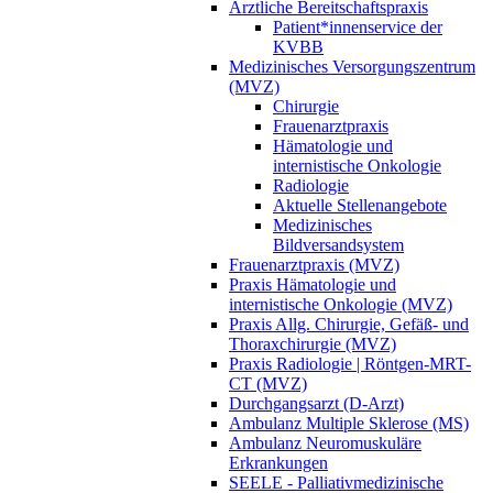
Ärztliche Bereitschaftspraxis
Patient*innenservice der
KVBB
Medizinisches Versorgungszentrum
(MVZ)
Chirurgie
Frauenarztpraxis
Hämatologie und
internistische Onkologie
Radiologie
Aktuelle Stellenangebote
Medizinisches
Bildversandsystem
Frauenarztpraxis (MVZ)
Praxis Hämatologie und
internistische Onkologie (MVZ)
Praxis Allg. Chirurgie, Gefäß-​ und
Thoraxchirurgie (MVZ)
Praxis Radiologie | Röntgen-MRT-
CT (MVZ)
Durchgangsarzt (D-Arzt)
Ambulanz Multiple Sklerose (MS)
Ambulanz Neuromuskuläre
Erkrankungen
SEELE - Palliativmedizinische