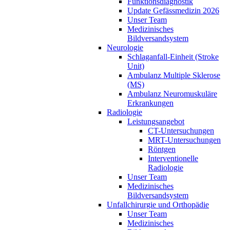
Funktionsdiagnostik
Update Gefässmedizin 2026
Unser Team
Medizinisches
Bildversandsystem
Neurologie
Schlaganfall-Einheit (Stroke
Unit)
Ambulanz Multiple Sklerose
(MS)
Ambulanz Neuromuskuläre
Erkrankungen
Radiologie
Leistungsangebot
CT-Untersuchungen
MRT-Untersuchungen
Röntgen
Interventionelle
Radiologie
Unser Team
Medizinisches
Bildversandsystem
Unfallchirurgie und Orthopädie
Unser Team
Medizinisches