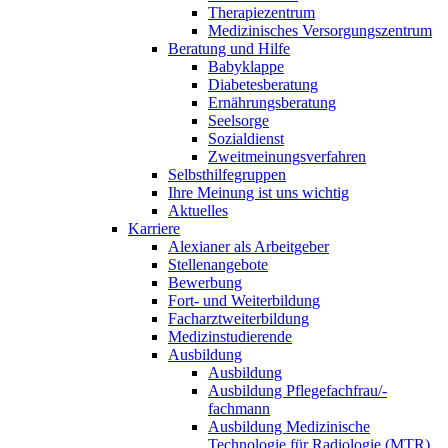
Therapiezentrum
Medizinisches Versorgungszentrum
Beratung und Hilfe
Babyklappe
Diabetesberatung
Ernährungsberatung
Seelsorge
Sozialdienst
Zweitmeinungsverfahren
Selbsthilfegruppen
Ihre Meinung ist uns wichtig
Aktuelles
Karriere
Alexianer als Arbeitgeber
Stellenangebote
Bewerbung
Fort- und Weiterbildung
Facharztweiterbildung
Medizinstudierende
Ausbildung
Ausbildung
Ausbildung Pflegefachfrau/-
fachmann
Ausbildung Medizinische
Technologie für Radiologie (MTR)