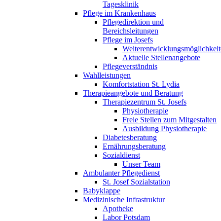
Tagesklinik
Pflege im Krankenhaus
Pflegedirektion und
Bereichsleitungen
Pflege im Josefs
Weiterentwicklungsmöglichkei
Aktuelle Stellenangebote
Pflegeverständnis
Wahlleistungen
Komfortstation St. Lydia
Therapieangebote und Beratung
Therapiezentrum St. Josefs
Physiotherapie
Freie Stellen zum Mitgestalten
Ausbildung Physiotherapie
Diabetesberatung
Ernährungsberatung
Sozialdienst
Unser Team
Ambulanter Pflegedienst
St. Josef Sozialstation
Babyklappe
Medizinische Infrastruktur
Apotheke
Labor Potsdam