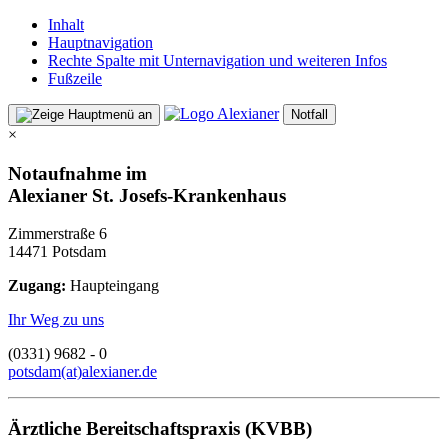
Inhalt
Hauptnavigation
Rechte Spalte mit Unternavigation und weiteren Infos
Fußzeile
Notfall
×
Notaufnahme im
Alexianer St. Josefs-Krankenhaus
Zimmerstraße 6
14471 Potsdam
Zugang:
Haupteingang
Ihr Weg zu uns
(0331) 9682 - 0
potsdam(at)alexianer.de
Ärztliche Bereitschaftspraxis (KVBB)