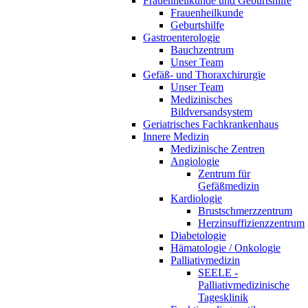
Frauenheilkunde und Geburtshilfe
Frauenheilkunde
Geburtshilfe
Gastroenterologie
Bauchzentrum
Unser Team
Gefäß- und Thoraxchirurgie
Unser Team
Medizinisches
Bildversandsystem
Geriatrisches Fachkrankenhaus
Innere Medizin
Medizinische Zentren
Angiologie
Zentrum für
Gefäßmedizin
Kardiologie
Brustschmerzzentrum
Herzinsuffizienzzentrum
Diabetologie
Hämatologie / Onkologie
Palliativmedizin
SEELE -
Palliativmedizinische
Tagesklinik