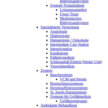
Bildversandsystem
Zentrale Notaufnahme
Leistungsangebot
Unser Team
Medizinisches
Bildversandsystem
Spezialisierte Versorgung
Angiologie
Diabetologie
Hämatologie / Onkologie
Intermediate Care Station
Intensivstation
Kardiologie
Palliativmedizin
Schlaganfall-Einheit (Stroke Unit)
Viszeralmedizin
Zentren
Bauchzentrum
VCM and friends
Brustschmerzzentrum
Herzinsuffizienzzentrum
St. Josefs-Darmzentrum
Zentrum für Gefäßmedizin
Gefäßsportgruppe
Ambulante Behandlung