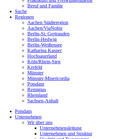
Praktikum und Freiwilligendienst
Beruf und Familie
Suche
Regionen
Aachen Städteregion
Aachen/ViaNobis
Berlin-St. Gertrauden
Berlin-Hedwig
Berlin-Weißensee
Katharina Kasper
Hochsauerland
Köln/Rhein-Sieg
Krefeld
Münster
Münster-Misericordia
Potsdam
Remigius
Rheinland
Sachsen-Anhalt
Potsdam
Unternehmen
Wir über uns
Unternehmensleitung
Unternehmen und Struktur