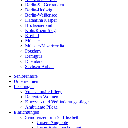
Berlin-St. Gertrauden
Berlin-Hedwig
Berlin-Weißensee
Katharina Kasper
Hochsauerland
Köln/Rhein-Sieg
Krefeld
Münster
Münster-Misericordia
Potsdam
Remigius
Rheinland
Sachsen-Anhalt
Seniorenhilfe
Unternehmen
Leistungen
Vollstationäre Pflege
Betreutes Wohnen
Kurzzeit- und Verhinderungspflege
Ambulante Pflege
Einrichtungen
Seniorenzentrum St. Elisabeth
Unsere Angebote
Unser Betreungskonzept