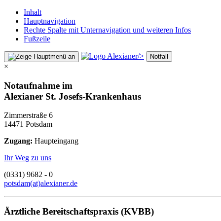
Inhalt
Hauptnavigation
Rechte Spalte mit Unternavigation und weiteren Infos
Fußzeile
/>
Notfall
×
Notaufnahme im
Alexianer St. Josefs-Krankenhaus
Zimmerstraße 6
14471 Potsdam
Zugang:
Haupteingang
Ihr Weg zu uns
(0331) 9682 - 0
potsdam(at)alexianer.de
Ärztliche Bereitschaftspraxis (KVBB)