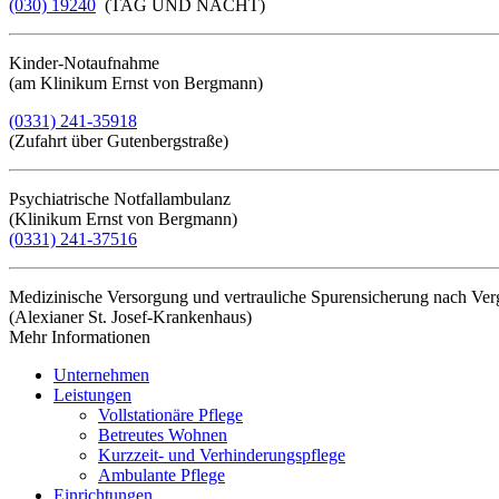
(030) 19240
(TAG UND NACHT)
Kinder-Notaufnahme
(am Klinikum Ernst von Bergmann)
(0331) 241-35918
(Zufahrt über Gutenbergstraße)
Psychiatrische Notfallambulanz
(Klinikum Ernst von Bergmann)
(0331) 241-37516
Medizinische Versorgung und vertrauliche Spurensicherung nach Ve
(Alexianer St. Josef-Krankenhaus)
Mehr Informationen​​​​​​​
Unternehmen
Leistungen
Vollstationäre Pflege
Betreutes Wohnen
Kurzzeit- und Verhinderungspflege
Ambulante Pflege
Einrichtungen