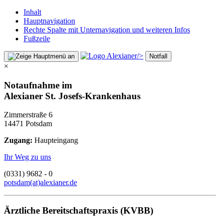
Inhalt
Hauptnavigation
Rechte Spalte mit Unternavigation und weiteren Infos
Fußzeile
/>
Notfall
×
Notaufnahme im
Alexianer St. Josefs-Krankenhaus
Zimmerstraße 6
14471 Potsdam
Zugang:
Haupteingang
Ihr Weg zu uns
(0331) 9682 - 0
potsdam(at)alexianer.de
Ärztliche Bereitschaftspraxis (KVBB)