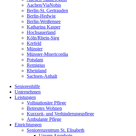
Aachen/ViaNobis
Berlin-St. Gertrauden
Berlin-Hedwig
Berlin-Weißensee
Katharina Kasper
Hochsauerland
Köln/Rhein-Sieg
Krefeld
Münster
Münster-Misericordia
Potsdam
Remigius
Rheinland
Sachsen-Anhalt
Seniorenhilfe
Unternehmen
Leistungen
Vollstationäre Pflege
Betreutes Wohnen
Kurzzeit- und Verhinderungspflege
Ambulante Pflege
Einrichtungen
Seniorenzentrum St. Elisabeth
Unsere Angebote