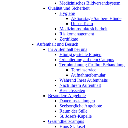
Medizinisches Bildversandsystem
Qualität und Sicherheit
Hygiene
Aktionstage Saubere Hände
Unser Team
Medizinproduktesicherheit
Risikomanagement
Zertifikate
Aufenthalt und Besuch
Ihr Aufenthalt bei uns
Häufig gestellte Fragen
Orientierung auf dem Campus
Terminplanung für Ihre Behandlung
Terminservice
Aufnahmeformular
Während Ihres Aufenthalts
Nach Ihrem Aufenthalt
Besuchszeiten
Besondere Angebote
Dauerausstellungen
Seelsorgliche Angebote
Raum der Stille
St. Josefs-Kapelle
Gesundheitscampus
Haus St. Josef