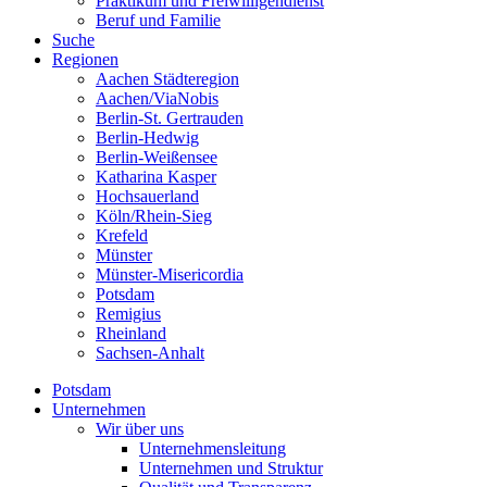
Praktikum und Freiwilligendienst
Beruf und Familie
Suche
Regionen
Aachen Städteregion
Aachen/ViaNobis
Berlin-St. Gertrauden
Berlin-Hedwig
Berlin-Weißensee
Katharina Kasper
Hochsauerland
Köln/Rhein-Sieg
Krefeld
Münster
Münster-Misericordia
Potsdam
Remigius
Rheinland
Sachsen-Anhalt
Potsdam
Unternehmen
Wir über uns
Unternehmensleitung
Unternehmen und Struktur