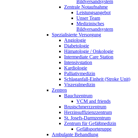
Bildversandsystem
Zentrale Notaufnahme
Leistungsangebot
Unser Team
Medizinisches
Bildversandsystem
Spezialisierte Versorgung
Angiologie
Diabetologie
Hämatologie / Onkologie
Intermediate Care Station
Intensivstation
Kardiologie
Palliativmedizin
Schlaganfall-Einheit (Stroke Unit)
Viszeralmedizin
Zentren
Bauchzentrum
VCM and friends
Brustschmerzzentrum
Herzinsuffizienzzentrum
St. Josefs-Darmzentrum
Zentrum für Gefäßmedizin
Gefäßsportgruppe
Ambulante Behandlung