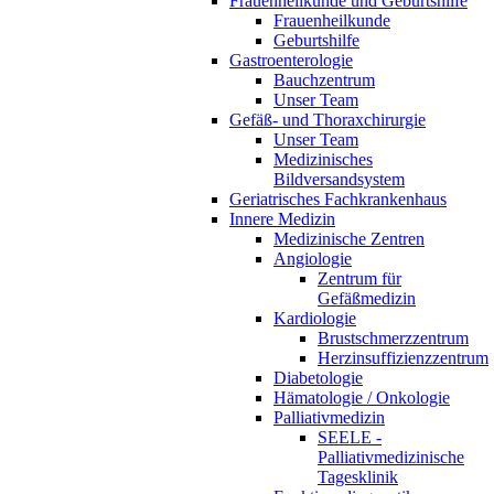
Frauenheilkunde und Geburtshilfe
Frauenheilkunde
Geburtshilfe
Gastroenterologie
Bauchzentrum
Unser Team
Gefäß- und Thoraxchirurgie
Unser Team
Medizinisches
Bildversandsystem
Geriatrisches Fachkrankenhaus
Innere Medizin
Medizinische Zentren
Angiologie
Zentrum für
Gefäßmedizin
Kardiologie
Brustschmerzzentrum
Herzinsuffizienzzentrum
Diabetologie
Hämatologie / Onkologie
Palliativmedizin
SEELE -
Palliativmedizinische
Tagesklinik