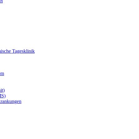
in
ische Tagesklinik
em
it)
MS)
krankungen