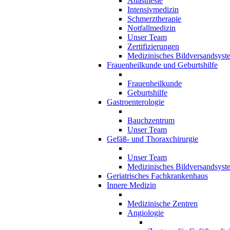
Anästhesie
Intensivmedizin
Schmerztherapie
Notfallmedizin
Unser Team
Zertifizierungen
Medizinisches Bildversandsyst
Frauenheilkunde und Geburtshilfe
Frauenheilkunde
Geburtshilfe
Gastroenterologie
Bauchzentrum
Unser Team
Gefäß- und Thoraxchirurgie
Unser Team
Medizinisches Bildversandsyst
Geriatrisches Fachkrankenhaus
Innere Medizin
Medizinische Zentren
Angiologie