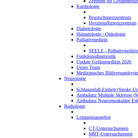
Zentrum für Gefäßmediz
Kardiologie
Brustschmerzzentrum
Herzinsuffizienzzentrum
Diabetologie
Hämatologie / Onkologie
Palliativmedizin
SEELE - Palliativmedizin
Funktionsdiagnostik
Update Gefässmedizin 2026
Unser Team
Medizinisches Bildversandsyst
Neurologie
Schlaganfall-Einheit (Stroke Un
Ambulanz Multiple Sklerose (
Ambulanz Neuromuskuläre Er
Radiologie
Leistungsangebot
CT-Untersuchungen
MRT-Untersuchungen