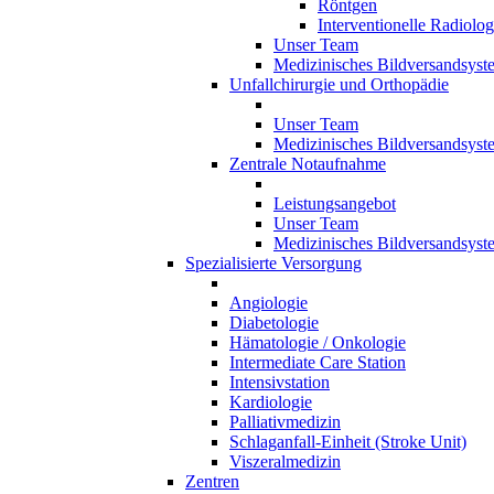
Röntgen
Interventionelle Radiolog
Unser Team
Medizinisches Bildversandsyst
Unfallchirurgie und Orthopädie
Unser Team
Medizinisches Bildversandsyst
Zentrale Notaufnahme
Leistungsangebot
Unser Team
Medizinisches Bildversandsyst
Spezialisierte Versorgung
Angiologie
Diabetologie
Hämatologie / Onkologie
Intermediate Care Station
Intensivstation
Kardiologie
Palliativmedizin
Schlaganfall-Einheit (Stroke Unit)
Viszeralmedizin
Zentren