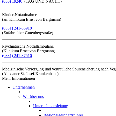
(030) 19240
(TAG UND NACHT)
Kinder-Notaufnahme
(am Klinikum Ernst von Bergmann)
(0331) 241-35918
(Zufahrt über Gutenbergstraße)
Psychiatrische Notfallambulanz
(Klinikum Ernst von Bergmann)
(0331) 241-37516
Medizinische Versorgung und vertrauliche Spurensicherung nach Ve
(Alexianer St. Josef-Krankenhaus)
Mehr Informationen​​​​​​​
Unternehmen
Wir über uns
Unternehmensleitung
Regionalgeschäftsführer