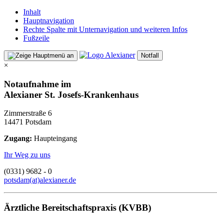
Inhalt
Hauptnavigation
Rechte Spalte mit Unternavigation und weiteren Infos
Fußzeile
Notfall
×
Notaufnahme im
Alexianer St. Josefs-Krankenhaus
Zimmerstraße 6
14471 Potsdam
Zugang:
Haupteingang
Ihr Weg zu uns
(0331) 9682 - 0
potsdam(at)alexianer.de
Ärztliche Bereitschaftspraxis (KVBB)